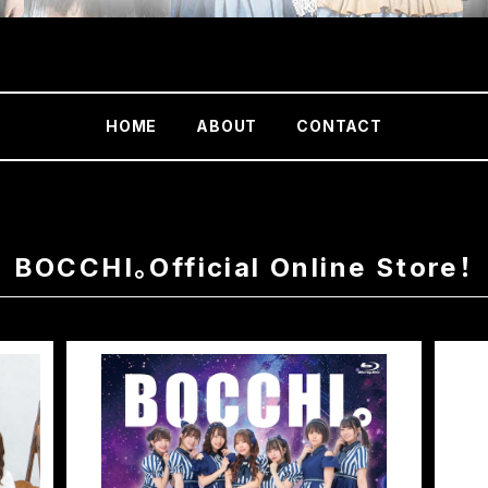
HOME
ABOUT
CONTACT
BOCCHI。Official Online Store！
とは変
Endless TOUR 2022 [Blu-ray]