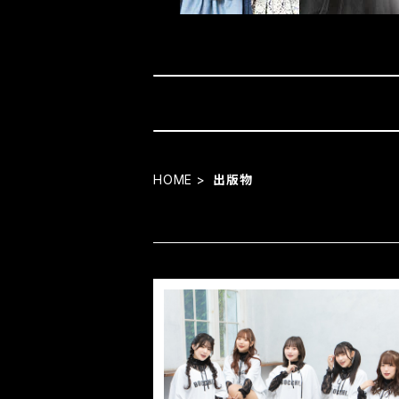
HOME
出版物
CD「七転八倒ナナコロビ」/「生きてくこ