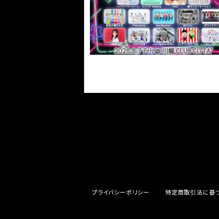
ルナイトライブ~』＠川崎CLUB CITTA
¥2,000
ートチェキ！
プライバシーポリシー
特定商取引法に基