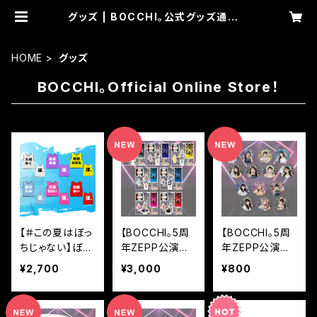
グッズ | BOCCHI。公式グッズ通販サ
イト。
HOME
グッズ
BOCCHI。Official Online Store！
【＃この夏はぼっ
【BOCCHI。5周
【BOCCHI。5周
ちじゃない】ぼっ
年ZEPP公演記
年ZEPP公演記
ち。ビブス
念】過去を、超え
念】過去を、超え
¥2,700
¥3,000
¥800
る。5th Anniv.
る。5th Anniv.
アクキースタン
缶ボッチ。2個セ
ド
ット