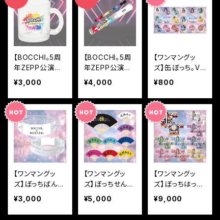
【BOCCHI。5周
【BOCCHI。5周
【ワンマングッ
年ZEPP公演記
年ZEPP公演記
ズ】缶ぼっち。Ve
念】過去を、超え
念】過去を、超え
ats
¥3,000
¥4,000
¥800
る。5th Anniv.
る。5th Anniv.
マグ。
ぼっち棒。
【ワンマングッ
【ワンマングッ
【ワンマングッ
ズ】ぼっちばんぐ
ズ】ぼっちせん
ズ】ぼっちはっ
る。
す。
ぴ。
¥3,000
¥5,000
¥9,000